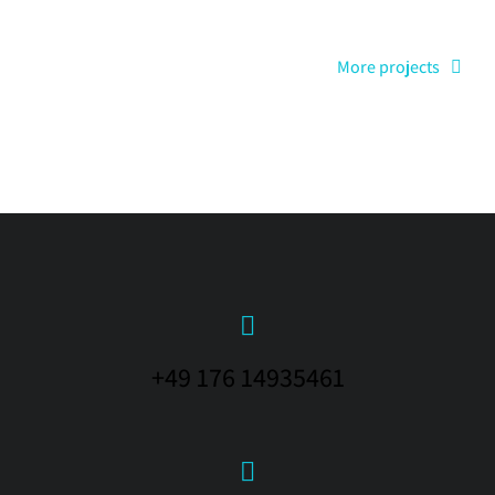
More projects
+49 176 14935461